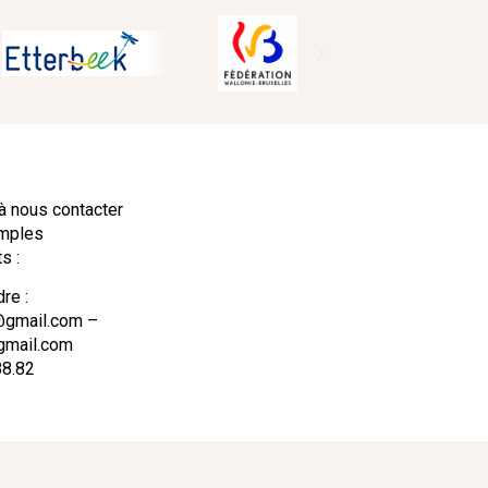
à nous contacter
amples
s :
re :
@gmail.com –
gmail.com
88.82