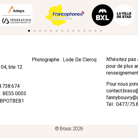
N’hésitez pas 
Photographe : Lode De Clercq
pour de plus 
104, bte 12
renseignement
Pour nous joind
74.738.674
contact.brass
 : BE55 0003
fannybouvry@
: BPOTBEB1
Tél : 0477/75.
© Brass 2026