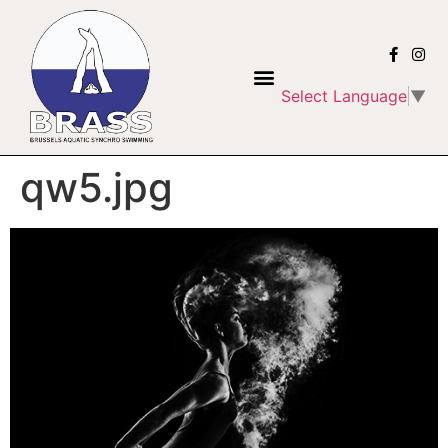
Select Language
▼
qw5.jpg