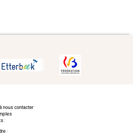
à nous contacter
amples
s :
re :