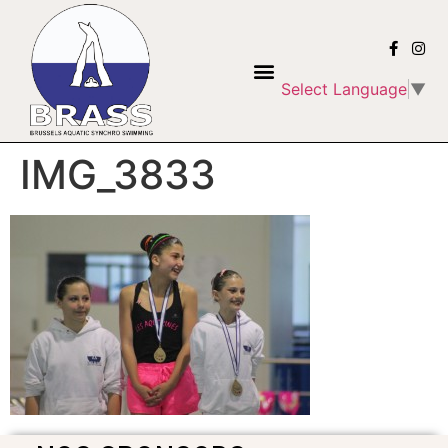
Select Language
▼
IMG_3833