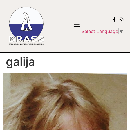
Select Language
▼
galija