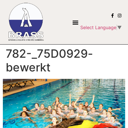
Select Language
▼
782-_75D0929-
bewerkt