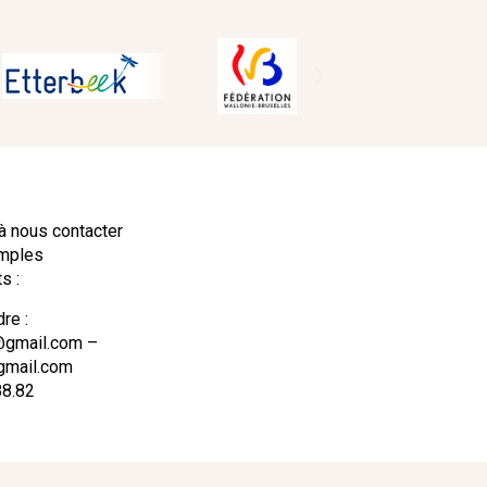
à nous contacter
amples
s :
re :
@gmail.com –
gmail.com
88.82