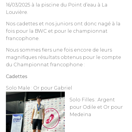
16/03/2025 à la piscine du Point d’eau à La
Louvière.
Nos cadettes et nos juniors ont donc nagé à la
fois pour la BWC et pour le championnat
francophone.
Nous sommes fiers une fois encore de leurs
magnifiques résultats obtenus pour le compte
du Championnat francophone :
Cadettes
Solo Male : Or pour Gabriel
Solo Filles : Argent
pour Odile et Or pour
Medeina