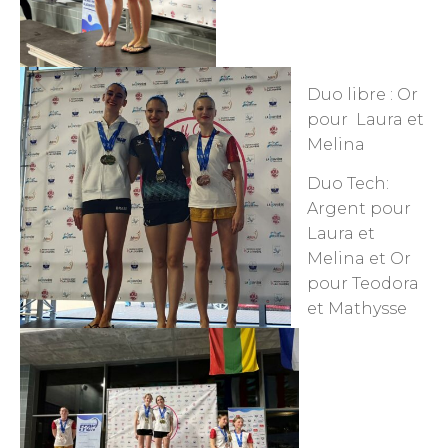
Duo libre : Or
pour Laura et
Melina
Duo Tech:
Argent pour
Laura et
Melina et Or
pour Teodora
et Mathysse