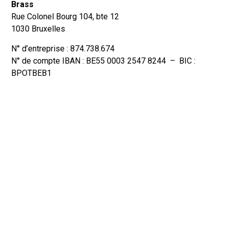
Brass
Rue Colonel Bourg 104, bte 12
1030 Bruxelles
N° d’entreprise : 874.738.674
N° de compte IBAN : BE55 0003 2547 8244 – BIC :
BPOTBEB1
Photographe : Lode De Clercq
N’hésitez pas à nous contacter pour de plus amples
renseignements :
Pour nous joindre : contact.brass@gmail.com –
fannybouvry@gmail.com
Tél : 0477/75.88.82