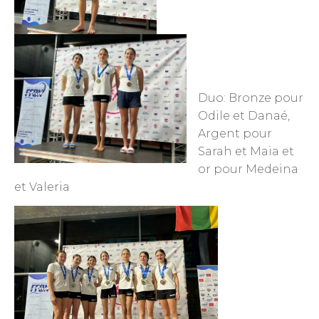
Duo: Bronze pour
Odile et Danaé,
Argent pour
Sarah et Maia et
or pour Medeina
et Valeria