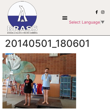
Select Language
▼
20140501_180601